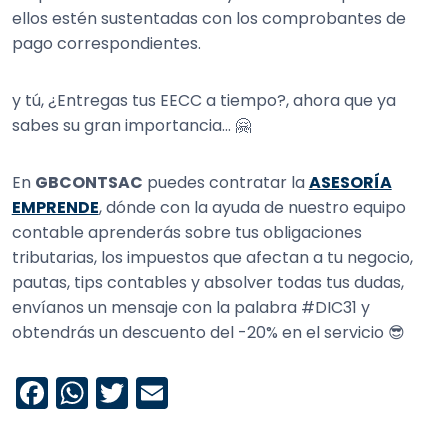
ellos estén sustentadas con los comprobantes de
pago correspondientes.
y tú, ¿Entregas tus EECC a tiempo?, ahora que ya
sabes su gran importancia… 🤗
En
GBCONTSAC
puedes contratar la
ASESORÍA
EMPRENDE
, dónde con la ayuda de nuestro equipo
contable aprenderás sobre tus obligaciones
tributarias, los impuestos que afectan a tu negocio,
pautas, tips contables y absolver todas tus dudas,
envíanos un mensaje con la palabra #DIC31 y
obtendrás un descuento del -20% en el servicio 😎
F
W
T
E
a
h
w
m