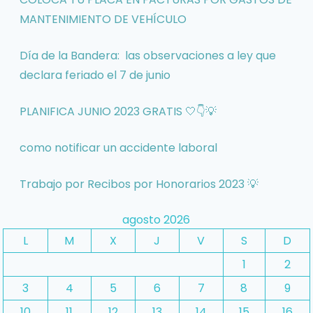
MANTENIMIENTO DE VEHÍCULO
Día de la Bandera: las observaciones a ley que
declara feriado el 7 de junio
PLANIFICA JUNIO 2023 GRATIS 🤍👇💡
como notificar un accidente laboral
Trabajo por Recibos por Honorarios 2023 💡
agosto 2026
L
M
X
J
V
S
D
1
2
3
4
5
6
7
8
9
10
11
12
13
14
15
16