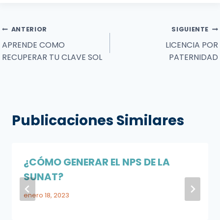
c
a
itt
ai
e
ts
er
l
Navegación
b
A
ANTERIOR
SIGUIENTE
APRENDE COMO
LICENCIA POR
o
p
de
RECUPERAR TU CLAVE SOL
PATERNIDAD
o
p
entradas
k
Publicaciones Similares
¿CÓMO GENERAR EL NPS DE LA
SUNAT?
enero 18, 2023